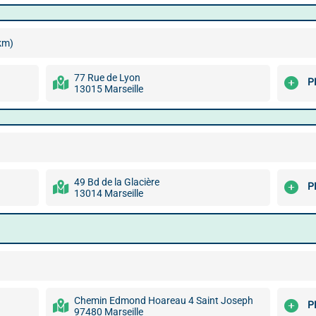
km)
77 Rue de Lyon
P
13015 Marseille
49 Bd de la Glacière
P
13014 Marseille
Chemin Edmond Hoareau 4 Saint Joseph
P
97480 Marseille