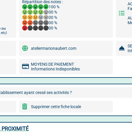
Répartition des notes :
A
100 %
Fa
00 %
00 %
A
00 %
Me
00 %
 les
etc).
-
S
ateliermarionaubert.com
In
MOYENS DE PAIEMENT
Informations Indisponibles
ablissement ayant cessé ses activités ?
Supprimer cette fiche locale
 PROXIMITÉ