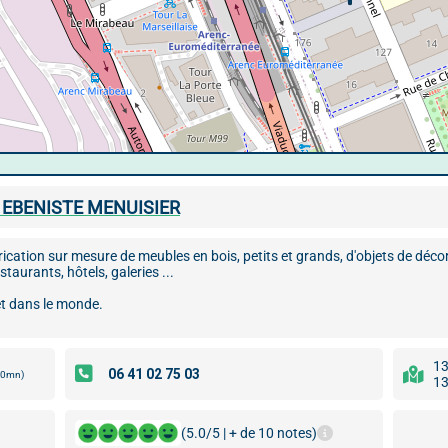
 EBENISTE MENUISIER
abrication sur mesure de meubles en bois, petits et grands, d'objets de déc
taurants, hôtels, galeries ...
et dans le monde.
13
00mn)
13
(5.0/5 | + de 10 notes)