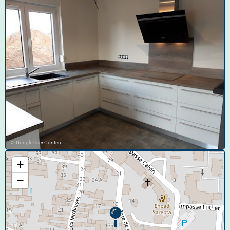
© Google User Content
+
−