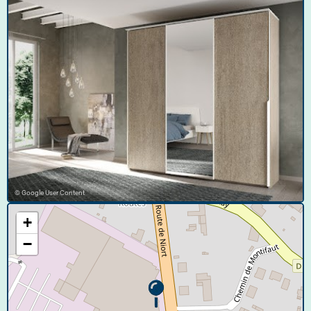
© Google User Content
+
−