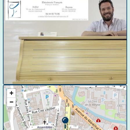
© Google User Content
+
−