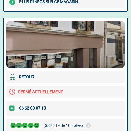
PLUS D'INFOS SUR CE MAGASIN
DÉTOUR
FERMÉ ACTUELLEMENT
(5.0/5
|
- de 10 notes)