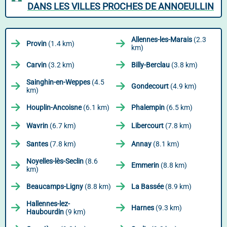
DANS LES VILLES PROCHES DE ANNOEULLIN
Allennes-les-Marais
(2.3
Provin
(1.4 km)
km)
Carvin
(3.2 km)
Billy-Berclau
(3.8 km)
Sainghin-en-Weppes
(4.5
Gondecourt
(4.9 km)
km)
Houplin-Ancoisne
(6.1 km)
Phalempin
(6.5 km)
Wavrin
(6.7 km)
Libercourt
(7.8 km)
Santes
(7.8 km)
Annay
(8.1 km)
Noyelles-lès-Seclin
(8.6
Emmerin
(8.8 km)
km)
Beaucamps-Ligny
(8.8 km)
La Bassée
(8.9 km)
Hallennes-lez-
Harnes
(9.3 km)
Haubourdin
(9 km)