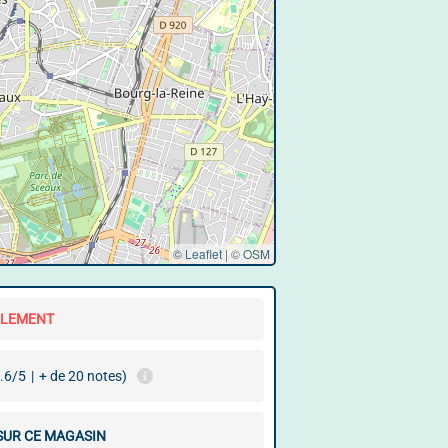
© Leaflet
|
©
OSM
LLEMENT
.6/5
|
+ de 20 notes)
 SUR CE MAGASIN