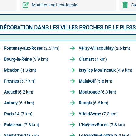
Modifier une fiche locale
Su
DÉCORATION DANS LES VILLES PROCHES DE LE PLESS
Fontenay-aux-Roses
(2.5 km)
Vélizy-Villacoublay
(2.6 km)
Bourg-la-Reine
(3.9 km)
Clamart
(4 km)
Meudon
(4.8 km)
Issy-les-Moulineaux
(4.9 km)
Fresnes
(5.7 km)
Malakoff
(5.8 km)
Arcueil
(6.2 km)
Montrouge
(6.3 km)
Antony
(6.4 km)
Rungis
(6.6 km)
Paris 14
(7 km)
Ville-d'Avray
(7.3 km)
Palaiseau
(7.8 km)
L'Haÿ-les-Roses
(7.8 km)
Saint-Cloud
(8 km)
Le Kremlin-Bicêtre
(8.2 km)