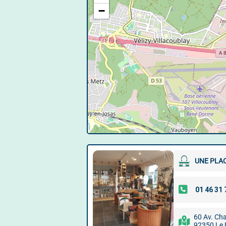
−
UNE PLAC
60 Av. Cha
92350 Le 