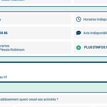
A
Horaires Indisp
Avis Indisponibl
scartes
PLUS D'INFOS
Plessis-Robinson
ablissement ayant cessé ses activités ?