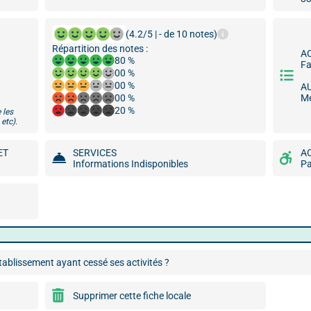
(4.2/5 | - de 10 notes)
Répartition des notes :
A
80 %
Fa
00 %
00 %
A
00 %
Me
20 %
 les
etc).
ET
SERVICES
A
Informations Indisponibles
Pa
ablissement ayant cessé ses activités ?
Supprimer cette fiche locale