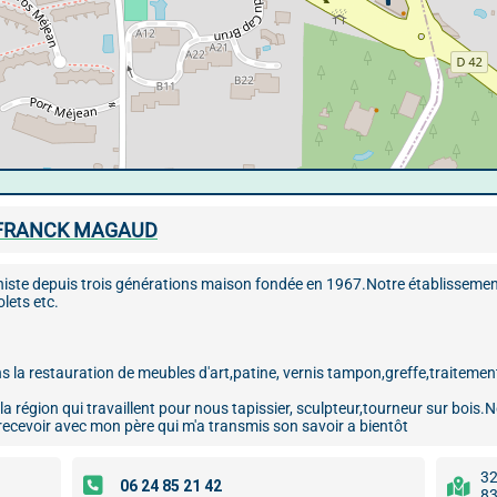
 FRANCK MAGAUD
iste depuis trois générations maison fondée en 1967.Notre établissemen
lets etc.
a restauration de meubles d'art,patine, vernis tampon,greffe,traitement ,
 la région qui travaillent pour nous tapissier, sculpteur,tourneur sur boi
recevoir avec mon père qui m'a transmis son savoir a bientôt
32
83