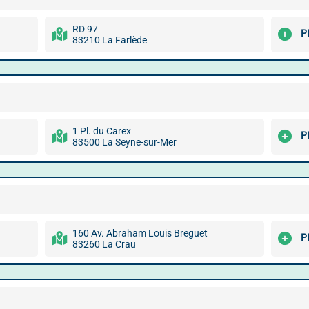
RD 97
P
83210 La Farlède
1 Pl. du Carex
P
83500 La Seyne-sur-Mer
160 Av. Abraham Louis Breguet
P
83260 La Crau