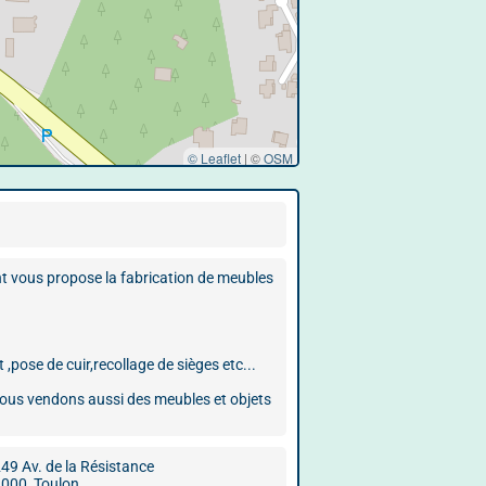
© Leaflet
|
©
OSM
t vous propose la fabrication de meubles
pose de cuir,recollage de sièges etc...
s.Nous vendons aussi des meubles et objets
49 Av. de la Résistance
000, Toulon